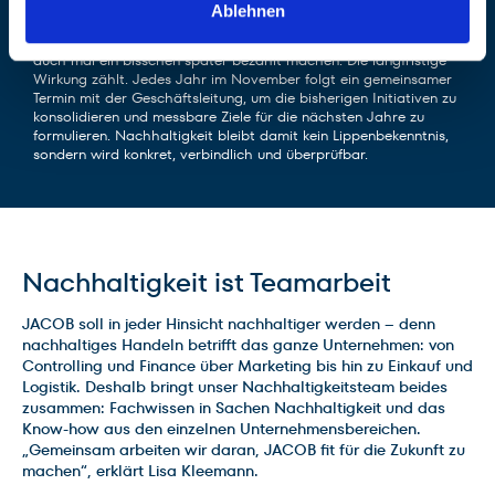
der Investitionsplanung. Bevor wir investieren, prüfen wir neben
Ablehnen
der betriebswirtschaftlichen Relevanz auch den ökologischen
Nutzen. Wenn der besonders groß ist, darf sich eine Investition
auch mal ein bisschen später bezahlt machen. Die langfristige
Wirkung zählt. Jedes Jahr im November folgt ein gemeinsamer
Termin mit der Geschäftsleitung, um die bisherigen Initiativen zu
konsolidieren und messbare Ziele für die nächsten Jahre zu
formulieren. Nachhaltigkeit bleibt damit kein Lippenbekenntnis,
sondern wird konkret, verbindlich und überprüfbar.
Nachhaltigkeit ist Teamarbeit
JACOB soll in jeder Hinsicht nachhaltiger werden – denn
nachhaltiges Handeln betrifft das ganze Unternehmen: von
Controlling und Finance über Marketing bis hin zu Einkauf und
Logistik. Deshalb bringt unser Nachhaltigkeitsteam beides
zusammen: Fachwissen in Sachen Nachhaltigkeit und das
Know-how aus den einzelnen Unternehmensbereichen.
„Gemeinsam arbeiten wir daran, JACOB fit für die Zukunft zu
machen“, erklärt Lisa Kleemann.