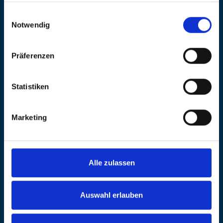
gesammelt haben.
Einwilligungsauswahl
Notwendig
Strategie & Ziele
Präferenzen
Team & Organisation
Statistiken
Marketing
Strategie & Ziele
Ob im Einkauf, in der Technik oder der Finanzplanung: Jeder
Bereich ist gefordert, ökologische und soziale Aspekte in die
Alle zulassen
eigene Strategie einzubetten. Eine separate
Nachhaltigkeitsstrategie gibt es bei uns hingegen nicht – und
braucht es auch nicht. Genau wie bei der Digitalisierung ist
nachhaltiges Handeln ein selbstverständlicher Teil unseres
Auswahl erlauben
unternehmerischen Denkens.
Konkrete Ziele entstehen direkt aus der Praxis – etwa im Rahmen